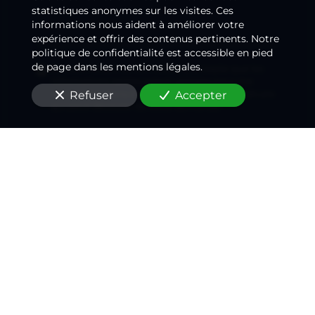
statistiques anonymes sur les visites. Ces
informations nous aident à améliorer votre
expérience et offrir des contenus pertinents. Notre
politique de confidentialité est accessible en pied
de page dans les mentions légales.
En soumettant ce formulaire, j'accepte que les
informations saisies soient utilisées pour me
Refuser
Accepter
recontacter dans le cadre de la relation médicale
qui peut découler de cette demande.
Envoyer
Prendre rendez-vous sur Doctolib
Nous soutenons une économie responsable